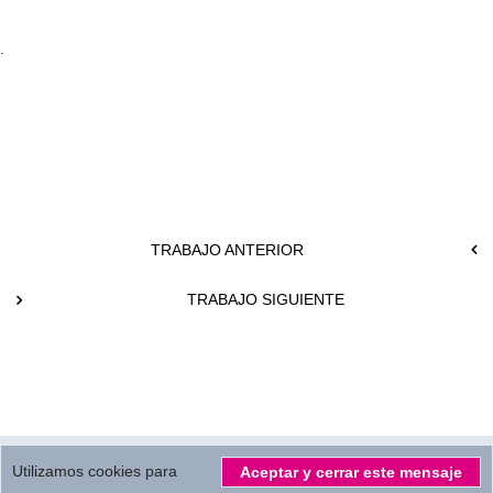
.
TRABAJO ANTERIOR
TRABAJO SIGUIENTE
© 2026.
All Rights reserved by
MBC Servicios Audiovisuales S.L.
Utilizamos cookies para
Aceptar y cerrar este mensaje