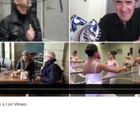
 s.l
on
Vimeo
.