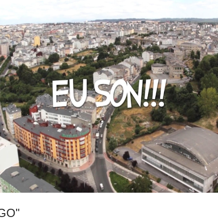
HOME
INFO
OUR 
GO"