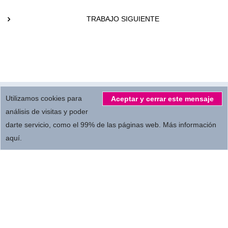
TRABAJO SIGUIENTE
© 2026.
All Rights reserved by
MBC Servicios Audiovisuales S.L.
Utilizamos cookies para
Aceptar y cerrar este mensaje
análisis de visitas y poder
darte servicio, como el 99% de las páginas web.
Más información
Privacidad
Términos de empleo
Colaboradores
aquí
.