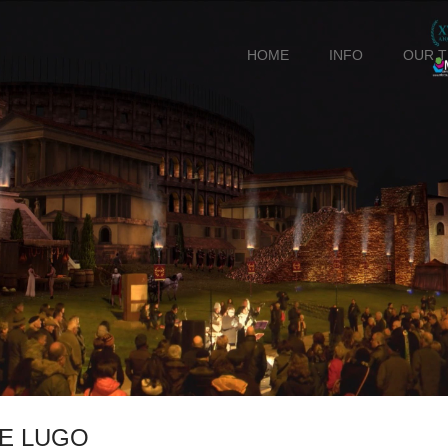
HOME
INFO
OUR 
E LUGO