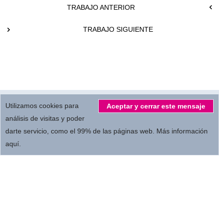
TRABAJO ANTERIOR
TRABAJO SIGUIENTE
© 2026.
All Rights reserved by
MBC Servicios Audiovisuales S.L.
Utilizamos cookies para
Aceptar y cerrar este mensaje
análisis de visitas y poder
darte servicio, como el 99% de las páginas web.
Más información
Privacidad
Términos de empleo
Colaboradores
aquí
.