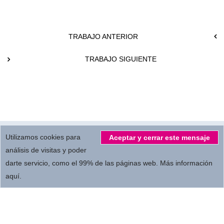
TRABAJO ANTERIOR
TRABAJO SIGUIENTE
© 2026.
All Rights reserved by
MBC Servicios Audiovisuales S.L.
Utilizamos cookies para
Aceptar y cerrar este mensaje
análisis de visitas y poder
darte servicio, como el 99% de las páginas web.
Más información
Privacidad
Términos de empleo
Colaboradores
aquí
.