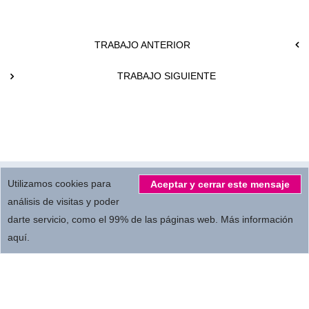
TRABAJO ANTERIOR
TRABAJO SIGUIENTE
© 2026.
All Rights reserved by
MBC Servicios Audiovisuales S.L.
Utilizamos cookies para
Aceptar y cerrar este mensaje
análisis de visitas y poder
darte servicio, como el 99% de las páginas web.
Más información
Privacidad
Términos de empleo
Colaboradores
aquí
.