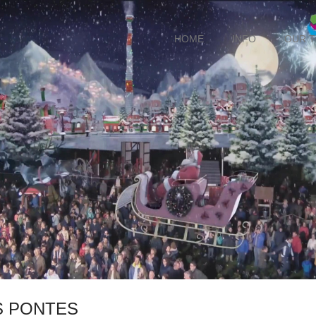
HOME
INFO
OUR 
S PONTES